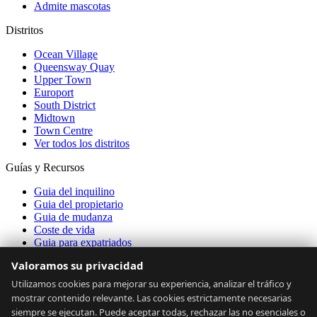
Admite mascotas
Distritos
Ocean Village
Queensway Quay
Upper Town
Europort
South District
Midtown
Town Centre
Ver todos los distritos
Guías y Recursos
Guia del inquilino
Guia del propietario
Guia de mudanza
Coste de vida
Guia para expatriados
Transporte
Valoramos su privacidad
Calculadora de asequibilidad
Datos del Mercado
Utilizamos cookies para mejorar su experiencia, analizar el tráfico y
mostrar contenido relevante. Las cookies estrictamente necesarias
Acerca de
siempre se ejecutan. Puede aceptar todas, rechazar las no esenciales o