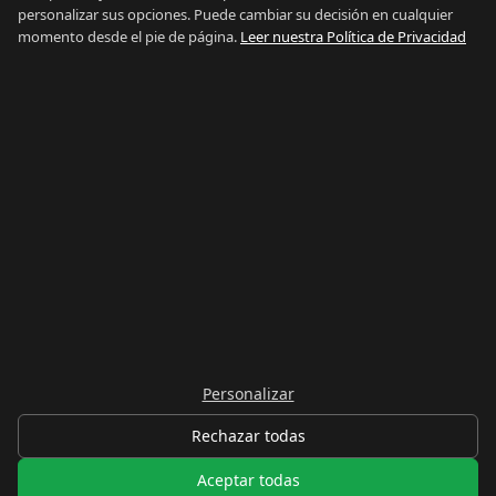
personalizar sus opciones. Puede cambiar su decisión en cualquier
Acerca de
momento desde el pie de página.
Leer nuestra Política de Privacidad
Contacto
Agentes Inmobiliarios
Preguntas Frecuentes
Blog
Privacidad
Términos
Mapa del Sitio
Ver todo
Buscar por Distrito
Buscar por Tipo
Buscar por Precio
Buscar por Guía
Nuestra Red:
Buy Property Gibraltar
·
Properties for Sale
·
Property
Management
·
Country of Gibraltar
·
Things To Do
·
Gibraltar
Gyms
·
Careers Gibraltar
·
La Linea Rent
Mantente informado
Personalizar
Suscribirse
Rechazar todas
©
2026
RentGibraltar
.
Todos los derechos reservados.
·
Privacidad
·
Términos
·
Aceptar todas