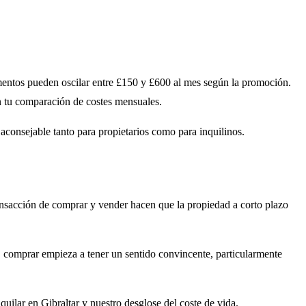
amentos pueden oscilar entre £150 y £600 al mes según la promoción.
n tu comparación de costes mensuales.
y aconsejable tanto para propietarios como para inquilinos.
ransacción de comprar y vender hacen que la propiedad a corto plazo
le, comprar empieza a tener un sentido convincente, particularmente
lquilar en Gibraltar
y nuestro
desglose del coste de vida
.