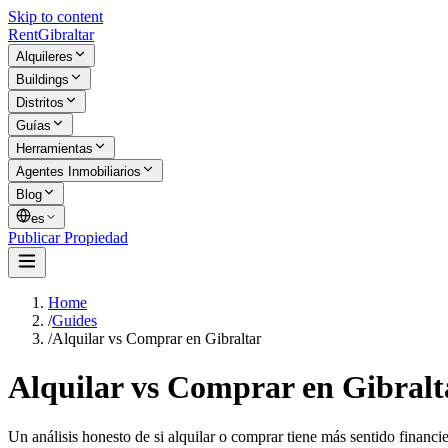
Skip to content
Rent
Gibraltar
Alquileres
Buildings
Distritos
Guías
Herramientas
Agentes Inmobiliarios
Blog
es
Publicar Propiedad
Home
/
Guides
/
Alquilar vs Comprar en Gibraltar
Alquilar vs Comprar en Gibralt
Un análisis honesto de si alquilar o comprar tiene más sentido financi