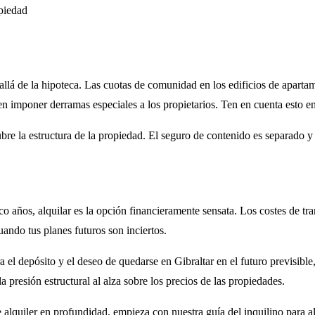
piedad
 allá de la hipoteca. Las cuotas de comunidad en los edificios de apart
n imponer derramas especiales a los propietarios. Ten en cuenta esto e
 cubre la estructura de la propiedad. El seguro de contenido es separado 
co años, alquilar es la opción financieramente sensata. Los costes de t
cuando tus planes futuros son inciertos.
ra el depósito y el deseo de quedarse en Gibraltar en el futuro previsib
a presión estructural al alza sobre los precios de las propiedades.
e alquiler en profundidad, empieza con nuestra
guía del inquilino para a