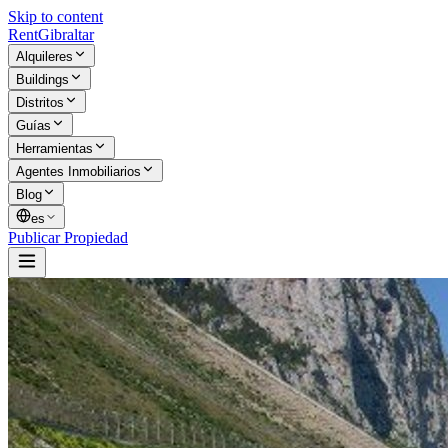
Skip to content
Rent
Gibraltar
Alquileres
Buildings
Distritos
Guías
Herramientas
Agentes Inmobiliarios
Blog
es
Publicar Propiedad