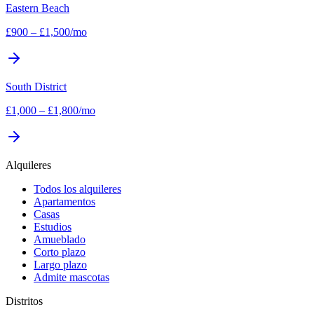
Eastern Beach
£
900
–
£
1,500
/mo
South District
£
1,000
–
£
1,800
/mo
Alquileres
Todos los alquileres
Apartamentos
Casas
Estudios
Amueblado
Corto plazo
Largo plazo
Admite mascotas
Distritos