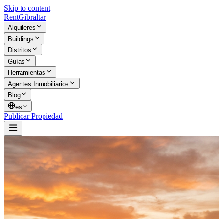
Skip to content
Rent
Gibraltar
Alquileres
Buildings
Distritos
Guías
Herramientas
Agentes Inmobiliarios
Blog
es
Publicar Propiedad