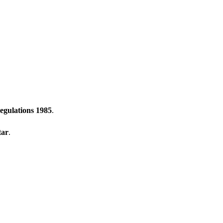
egulations 1985
.
tar
.