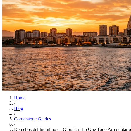
Home
/
Blog
/
Cornerstone Guides
/
Derechos del Inquilino en Gibraltar: Lo Que Todo Arrendatari