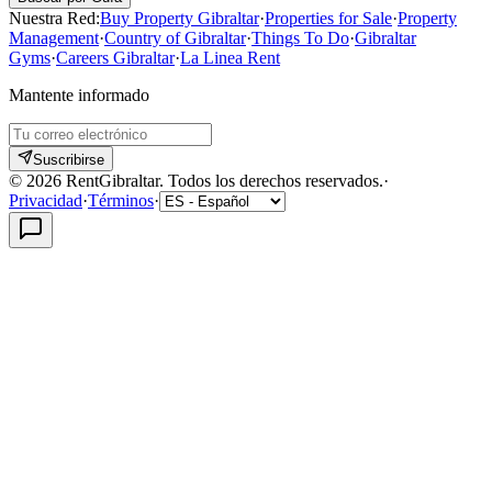
Nuestra Red:
Buy Property Gibraltar
·
Properties for Sale
·
Property
Management
·
Country of Gibraltar
·
Things To Do
·
Gibraltar
Gyms
·
Careers Gibraltar
·
La Linea Rent
Mantente informado
Suscribirse
©
2026
RentGibraltar
.
Todos los derechos reservados.
·
Privacidad
·
Términos
·