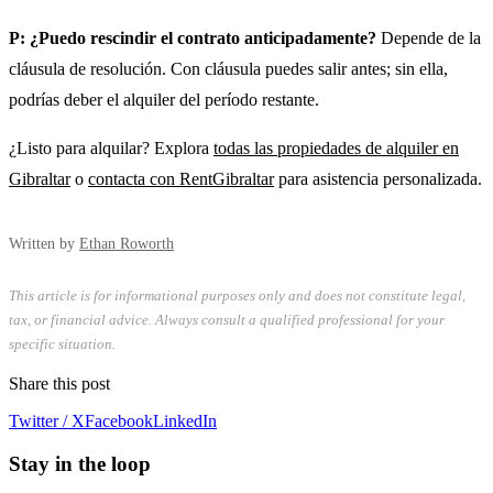
P: ¿Puedo rescindir el contrato anticipadamente?
Depende de la
cláusula de resolución. Con cláusula puedes salir antes; sin ella,
podrías deber el alquiler del período restante.
¿Listo para alquilar? Explora
todas las propiedades de alquiler en
Gibraltar
o
contacta con RentGibraltar
para asistencia personalizada.
Written by
Ethan Roworth
This article is for informational purposes only and does not constitute legal,
tax, or financial advice. Always consult a qualified professional for your
specific situation.
Share this post
Twitter / X
Facebook
LinkedIn
Stay in the loop