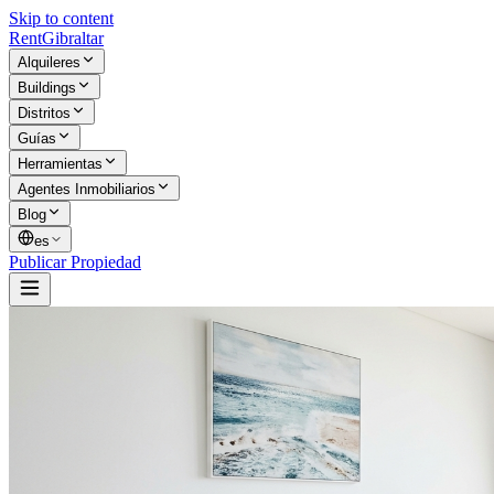
Skip to content
Rent
Gibraltar
Alquileres
Buildings
Distritos
Guías
Herramientas
Agentes Inmobiliarios
Blog
es
Publicar Propiedad