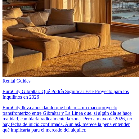
Rental Guides
EuroCity Gibraltar: Qué Podría Significar Este Proyecto para los
Inquilinos en 2026
EuroCity lleva años dando que hablar -- un macroproyecto
transfronterizo entre Gibraltar y La Linea que, si algún día se hace
realidad, cambiaría radicalmente la zona. Pero a mayo de 2026, no
hay fecha de inicio confirmada. Aun así, merece la pena entender
qué implicaría para el mercado del alquiler.