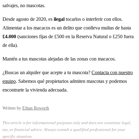
salvajes, no mascotas.
Desde agosto de 2020, es
ilegal
tocarlos o interferir con ellos.
Alimentar a los macacos es un delito que conlleva multas de hasta
£4.000
(sanciones fijas de £500 en la Reserva Natural o £250 fuera
de ella).
Mantén a tus mascotas alejadas de las zonas con macacos.
¿Buscas un alquiler que acepte a tu mascota?
Contacta con nuestro
equipo
. Sabemos qué propietarios admiten mascotas y podemos
encontrarte la vivienda adecuada.
Written by
Ethan Roworth
This article is for informational purposes only and does not constitute legal,
tax, or financial advice. Always consult a qualified professional for your
specific situation.