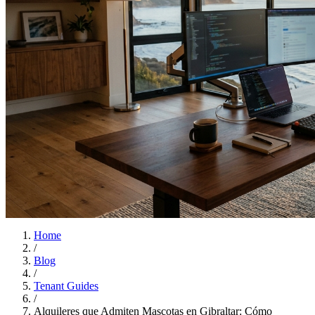
Home
/
Blog
/
Tenant Guides
/
Alquileres que Admiten Mascotas en Gibraltar: Cómo