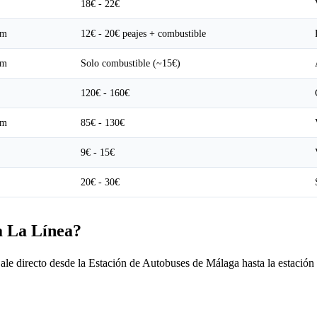
18€ - 22€
0m
12€ - 20€ peajes + combustible
0m
Solo combustible (~15€)
120€ - 160€
0m
85€ - 130€
9€ - 15€
20€ - 30€
a La Línea?
ale directo desde la Estación de Autobuses de Málaga hasta la estación d