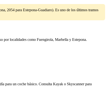
ona, 2054 para Estepona-Guadiaro). Es uno de los últimos tramos
aso por localidades como Fuengirola, Marbella y Estepona.
al día para un coche básico. Consulta Kayak o Skyscanner para