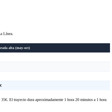
La Línea.
rada alta (may-oct)
5€
 y 35€. El trayecto dura aproximadamente 1 hora 20 minutos a 1 hora