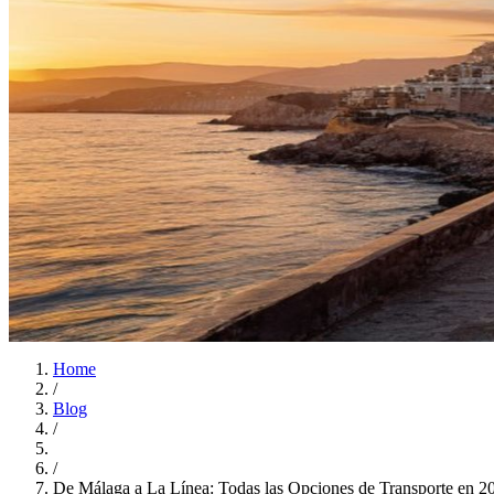
Home
/
Blog
/
/
De Málaga a La Línea: Todas las Opciones de Transporte en 2