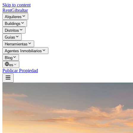
Skip to content
Rent
Gibraltar
Alquileres
Buildings
Distritos
Guías
Herramientas
Agentes Inmobiliarios
Blog
es
Publicar Propiedad