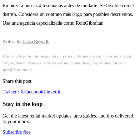
Empieza a buscar 4-6 semanas antes de mudarte. Sé flexible con el
distrito. Considera un contrato más largo para posibles descuentos.
Usa una agencia especializada como
RentGibraltar
.
Written by
Ethan Roworth
This article is for informational purposes only and does not constitute legal,
tax, or financial advice. Always consult a qualified professional for your
specific situation.
Share this post
Twitter / X
Facebook
LinkedIn
Stay in the loop
Get the latest rental market updates, area guides, and tips delivered
to your inbox.
Subscribe free