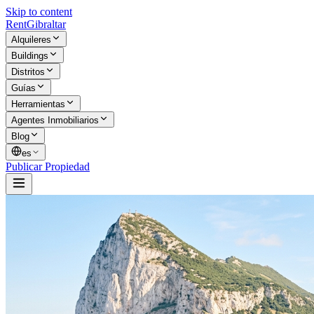
Skip to content
Rent
Gibraltar
Alquileres
Buildings
Distritos
Guías
Herramientas
Agentes Inmobiliarios
Blog
es
Publicar Propiedad