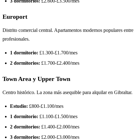
3 dormitorios:
£2.600-£3.500/mes
Europort
Distrito comercial central. Apartamentos modernos populares entre
profesionales.
1 dormitorio:
£1.300-£1.700/mes
2 dormitorios:
£1.700-£2.400/mes
Town Area y Upper Town
Centro histórico. La zona más asequible para alquilar en Gibraltar.
Estudio:
£800-£1.100/mes
1 dormitorio:
£1.100-£1.500/mes
2 dormitorios:
£1.400-£2.000/mes
3 dormitorios:
£2.000-£3.000/mes