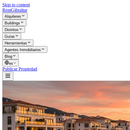
Skip to content
Rent
Gibraltar
Alquileres
Buildings
Distritos
Guías
Herramientas
Agentes Inmobiliarios
Blog
es
Publicar Propiedad