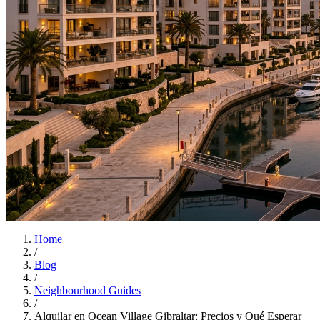
Home
/
Blog
/
Neighbourhood Guides
/
Alquilar en Ocean Village Gibraltar: Precios y Qué Esperar