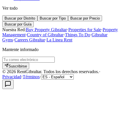
Ver todo
Buscar por Distrito
Buscar por Tipo
Buscar por Precio
Buscar por Guía
Nuestra Red:
Buy Property Gibraltar
·
Properties for Sale
·
Property
Management
·
Country of Gibraltar
·
Things To Do
·
Gibraltar
Gyms
·
Careers Gibraltar
·
La Linea Rent
Mantente informado
Suscribirse
©
2026
RentGibraltar
.
Todos los derechos reservados.
·
Privacidad
·
Términos
·