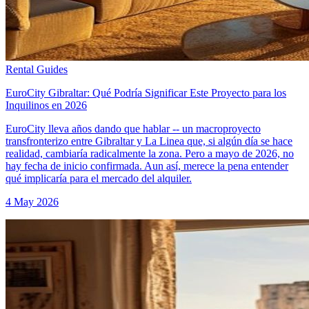
Rental Guides
EuroCity Gibraltar: Qué Podría Significar Este Proyecto para los
Inquilinos en 2026
EuroCity lleva años dando que hablar -- un macroproyecto
transfronterizo entre Gibraltar y La Linea que, si algún día se hace
realidad, cambiaría radicalmente la zona. Pero a mayo de 2026, no
hay fecha de inicio confirmada. Aun así, merece la pena entender
qué implicaría para el mercado del alquiler.
4 May 2026