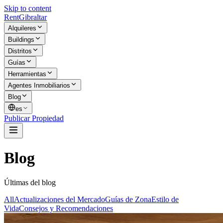
Skip to content
Rent
Gibraltar
Alquileres
Buildings
Distritos
Guías
Herramientas
Agentes Inmobiliarios
Blog
es
Publicar Propiedad
Blog
Últimas del blog
All
Actualizaciones del Mercado
Guías de Zona
Estilo de
Vida
Consejos y Recomendaciones