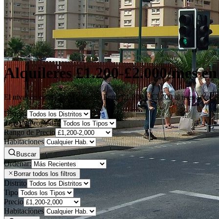
Alquileres £1.200-£2.000/mes en
El nivel de calidad de Gibraltar. Entre £1.200 y £2.000 al mes acced
Distrito
Tipo de Propiedad
Rango de Precio
Habitaciones
Buscar
Ordenar:
Borrar todos los filtros
Distrito
Tipo
Precio
Habitaciones