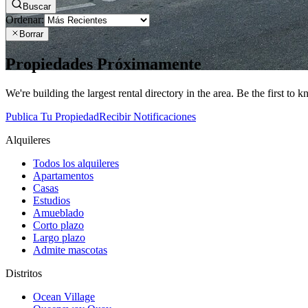
Buscar
Ordenar:
Borrar
Propiedades Próximamente
We're building the largest rental directory in the area. Be the first to
Publica Tu Propiedad
Recibir Notificaciones
Alquileres
Todos los alquileres
Apartamentos
Casas
Estudios
Amueblado
Corto plazo
Largo plazo
Admite mascotas
Distritos
Ocean Village