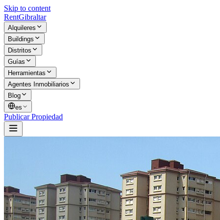
Skip to content
Rent
Gibraltar
Alquileres
Buildings
Distritos
Guías
Herramientas
Agentes Inmobiliarios
Blog
es
Publicar Propiedad