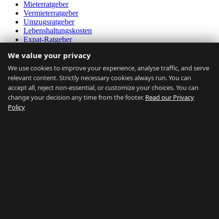
Mieterratgeber
Vermieterratgeber
Umzugsratgeber
Lebenshaltungskosten
Expat-Ratgeber
Verkehrsmittel
We value your privacy
Erschwinglichkeitsrechner
Marktdaten
We use cookies to improve your experience, analyse traffic, and serve
relevant content. Strictly necessary cookies always run. You can
Über uns
accept all, reject non-essential, or customize your choices. You can
change your decision any time from the footer.
Read our Privacy
Über uns
Policy
Kontakt
Immobilienmakler
FAQ
Blog
Datenschutz
AGB
Sitemap
Alle durchsuchen
Nach Stadtteil durchsuchen
Nach Typ durchsuchen
Nach Preis durchsuchen
Nach Ratgeber durchsuchen
Unser Netzwerk:
Buy Property Gibraltar
·
Properties for