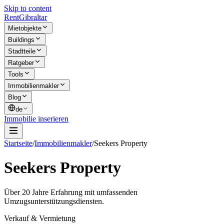
Skip to content
Rent
Gibraltar
Mietobjekte
Buildings
Stadtteile
Ratgeber
Tools
Immobilienmakler
Blog
de
Immobilie inserieren
Startseite
/
Immobilienmakler
/
Seekers Property
Seekers Property
Über 20 Jahre Erfahrung mit umfassenden
Umzugsunterstützungsdiensten.
Verkauf & Vermietung