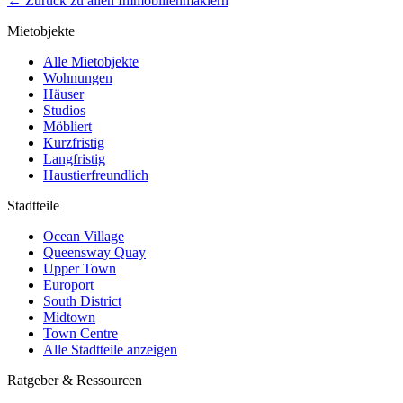
←
Zurück zu allen Immobilienmaklern
Mietobjekte
Alle Mietobjekte
Wohnungen
Häuser
Studios
Möbliert
Kurzfristig
Langfristig
Haustierfreundlich
Stadtteile
Ocean Village
Queensway Quay
Upper Town
Europort
South District
Midtown
Town Centre
Alle Stadtteile anzeigen
Ratgeber & Ressourcen