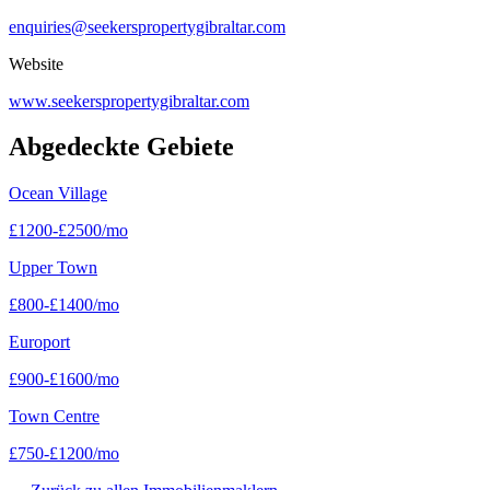
enquiries@seekerspropertygibraltar.com
Website
www.seekerspropertygibraltar.com
Abgedeckte Gebiete
Ocean Village
£
1200
-
£
2500
/mo
Upper Town
£
800
-
£
1400
/mo
Europort
£
900
-
£
1600
/mo
Town Centre
£
750
-
£
1200
/mo