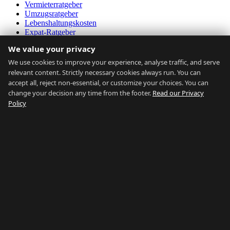
Vermieterratgeber
Umzugsratgeber
Lebenshaltungskosten
Expat-Ratgeber
Verkehrsmittel
We value your privacy
Erschwinglichkeitsrechner
Marktdaten
We use cookies to improve your experience, analyse traffic, and serve
relevant content. Strictly necessary cookies always run. You can
Über uns
accept all, reject non-essential, or customize your choices. You can
change your decision any time from the footer.
Read our Privacy
Über uns
Policy
Kontakt
Immobilienmakler
FAQ
Blog
Datenschutz
AGB
Sitemap
Alle durchsuchen
Nach Stadtteil durchsuchen
Nach Typ durchsuchen
Nach Preis durchsuchen
Nach Ratgeber durchsuchen
Unser Netzwerk:
Buy Property Gibraltar
·
Properties for
Sale
·
Property Management
·
Country of Gibraltar
·
Things To