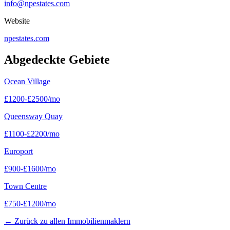
info@npestates.com
Website
npestates.com
Abgedeckte Gebiete
Ocean Village
£
1200
-
£
2500
/mo
Queensway Quay
£
1100
-
£
2200
/mo
Europort
£
900
-
£
1600
/mo
Town Centre
£
750
-
£
1200
/mo
←
Zurück zu allen Immobilienmaklern