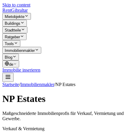
Skip to content
Rent
Gibraltar
Mietobjekte
Buildings
Stadtteile
Ratgeber
Tools
Immobilienmakler
Blog
de
Immobilie inserieren
Startseite
/
Immobilienmakler
/
NP Estates
NP Estates
Maßgeschneiderte Immobilienprofis für Verkauf, Vermietung und
Gewerbe.
Verkauf & Vermietung