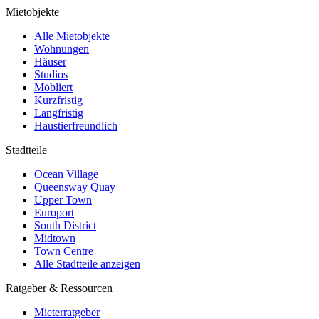
Mietobjekte
Alle Mietobjekte
Wohnungen
Häuser
Studios
Möbliert
Kurzfristig
Langfristig
Haustierfreundlich
Stadtteile
Ocean Village
Queensway Quay
Upper Town
Europort
South District
Midtown
Town Centre
Alle Stadtteile anzeigen
Ratgeber & Ressourcen
Mieterratgeber