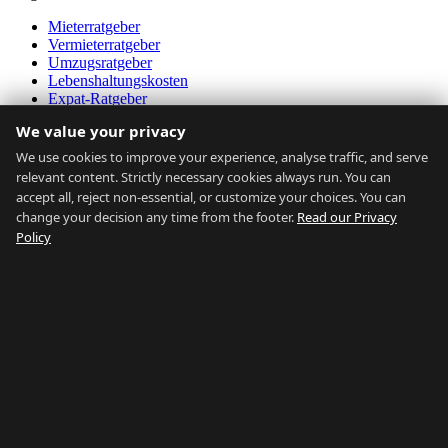
Mieterratgeber
Vermieterratgeber
Umzugsratgeber
Lebenshaltungskosten
Expat-Ratgeber
Verkehrsmittel
We value your privacy
Erschwinglichkeitsrechner
Marktdaten
We use cookies to improve your experience, analyse traffic, and serve
relevant content. Strictly necessary cookies always run. You can
Über uns
accept all, reject non-essential, or customize your choices. You can
change your decision any time from the footer.
Read our Privacy
Über uns
Policy
Kontakt
Immobilienmakler
FAQ
Blog
Datenschutz
AGB
Sitemap
Alle durchsuchen
Nach Stadtteil durchsuchen
Nach Typ durchsuchen
Nach Preis durchsuchen
Nach Ratgeber durchsuchen