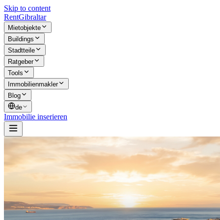
Skip to content
Rent
Gibraltar
Mietobjekte
Buildings
Stadtteile
Ratgeber
Tools
Immobilienmakler
Blog
de
Immobilie inserieren