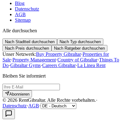
Blog
Datenschutz
AGB
Sitemap
Alle durchsuchen
Nach Stadtteil durchsuchen
Nach Typ durchsuchen
Nach Preis durchsuchen
Nach Ratgeber durchsuchen
Unser Netzwerk:
Buy Property Gibraltar
·
Properties for
Sale
·
Property Management
·
Country of Gibraltar
·
Things To
Do
·
Gibraltar Gyms
·
Careers Gibraltar
·
La Linea Rent
Bleiben Sie informiert
Abonnieren
©
2026
RentGibraltar
.
Alle Rechte vorbehalten.
·
Datenschutz
·
AGB
·