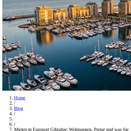
Home
/
Blog
/
/
Mieten in Europort Gibraltar: Wohnungen, Preise und was Sie