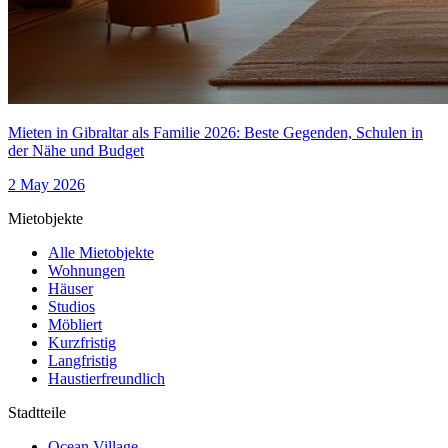
Mieten in Gibraltar als Familie 2026: Beste Gegenden, Schulen in
der Nähe und Budget
2 May 2026
Mietobjekte
Alle Mietobjekte
Wohnungen
Häuser
Studios
Möbliert
Kurzfristig
Langfristig
Haustierfreundlich
Stadtteile
Ocean Village