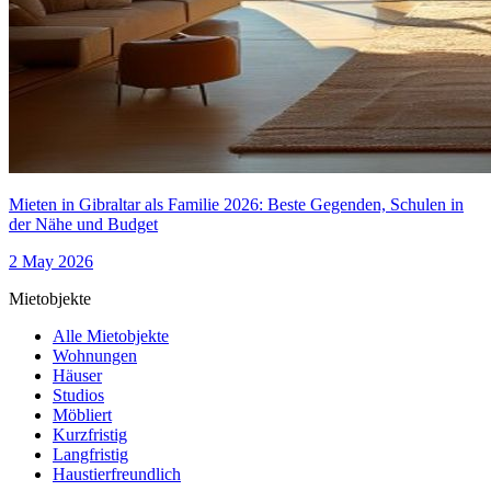
Mieten in Gibraltar als Familie 2026: Beste Gegenden, Schulen in
der Nähe und Budget
2 May 2026
Mietobjekte
Alle Mietobjekte
Wohnungen
Häuser
Studios
Möbliert
Kurzfristig
Langfristig
Haustierfreundlich