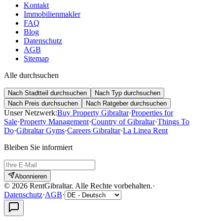
Kontakt
Immobilienmakler
FAQ
Blog
Datenschutz
AGB
Sitemap
Alle durchsuchen
Nach Stadtteil durchsuchen
Nach Typ durchsuchen
Nach Preis durchsuchen
Nach Ratgeber durchsuchen
Unser Netzwerk:
Buy Property Gibraltar
·
Properties for
Sale
·
Property Management
·
Country of Gibraltar
·
Things To
Do
·
Gibraltar Gyms
·
Careers Gibraltar
·
La Linea Rent
Bleiben Sie informiert
Abonnieren
©
2026
RentGibraltar
.
Alle Rechte vorbehalten.
·
Datenschutz
·
AGB
·