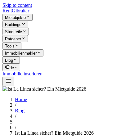
Skip to content
Rent
Gibraltar
Mietobjekte
Buildings
Stadtteile
Ratgeber
Tools
Immobilienmakler
Blog
de
Immobilie inserieren
Home
/
Blog
/
/
Ist La Línea sicher? Ein Mietguide 2026