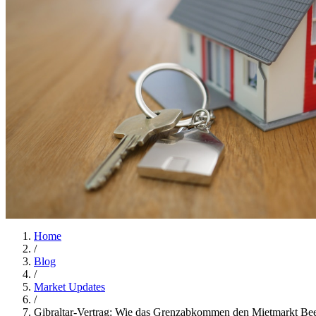
Home
/
Blog
/
Market Updates
/
Gibraltar-Vertrag: Wie das Grenzabkommen den Mietmarkt Bee