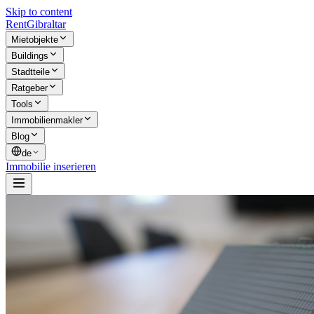
Skip to content
Rent
Gibraltar
Mietobjekte
Buildings
Stadtteile
Ratgeber
Tools
Immobilienmakler
Blog
de
Immobilie inserieren