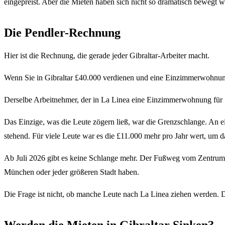
eingepreist. Aber die Mieten haben sich nicht so dramatisch bewegt w
Die Pendler-Rechnung
Hier ist die Rechnung, die gerade jeder Gibraltar-Arbeiter macht.
Wenn Sie in Gibraltar £40.000 verdienen und eine Einzimmerwohnung
Derselbe Arbeitnehmer, der in La Linea eine Einzimmerwohnung für 55
Das Einzige, was die Leute zögern ließ, war die Grenzschlange. An e
stehend. Für viele Leute war es die £11.000 mehr pro Jahr wert, um 
Ab Juli 2026 gibt es keine Schlange mehr. Der Fußweg vom Zentrum 
München oder jeder größeren Stadt haben.
Die Frage ist nicht, ob manche Leute nach La Linea ziehen werden. Da
Werden die Mieten in Gibraltar Sinken?