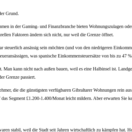
 der Grund.
nehmen in der Gaming- und Finanzbranche bieten Wohnungszulagen oder
rellen Faktoren ändern sich nicht, nur weil die Grenze öffnet.
ltar steuerlich ansässig sein möchten (und von den niedrigeren Einkomme
teueransässigen, was spanische Einkommensteuersätze von bis zu 47 % 
t. Man kann nicht nach außen bauen, weil es eine Halbinsel ist. Land
er Grenze passiert.
hmer, die die günstigsten verfügbaren Gibraltarer Wohnungen rein aus
uf das Segment £1.200-1.400/Monat leicht mildern. Aber erwarten Sie k
ren stabil, weil die Stadt seit Jahren wirtschaftlich zu kämpfen hat. H