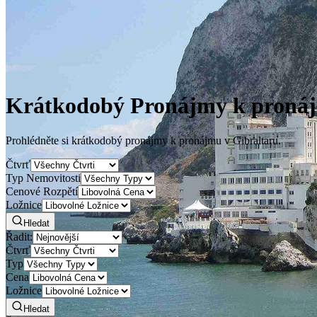
Krátkodobý Pronájmy k pronáj
Prohlédněte si krátkodobý pronájmy k pronájmu v Gibraltaru.
Čtvrť
Typ Nemovitosti
Cenové Rozpětí
Ložnice
Hledat
Řadit:
Čtvrť
Typ
Cena
Ložnice
Hledat