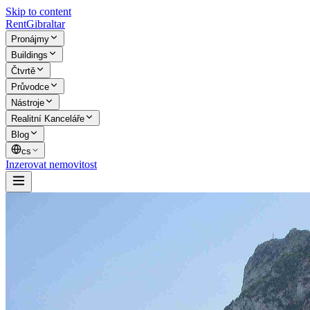
Skip to content
Rent
Gibraltar
Pronájmy
Buildings
Čtvrtě
Průvodce
Nástroje
Realitní Kanceláře
Blog
cs
Inzerovat nemovitost