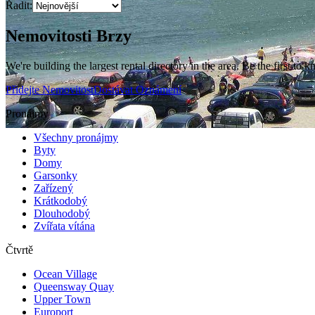
Řadit:
Nemovitosti Brzy
We're building the largest rental directory in the area. Be the first to
Přidejte Nemovitost
Dostávat Oznámení
Pronájmy
Všechny pronájmy
Byty
Domy
Garsonky
Zařízený
Krátkodobý
Dlouhodobý
Zvířata vítána
Čtvrtě
Ocean Village
Queensway Quay
Upper Town
Europort