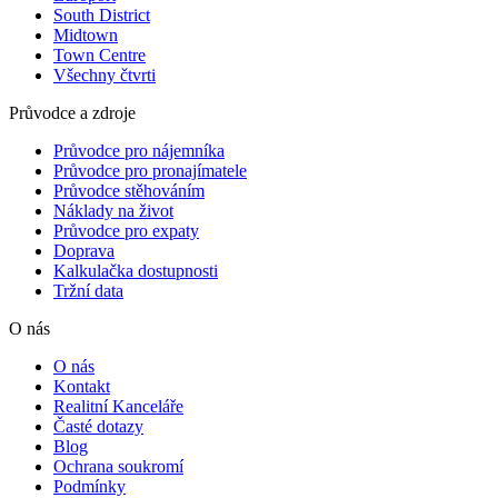
South District
Midtown
Town Centre
Všechny čtvrti
Průvodce a zdroje
Průvodce pro nájemníka
Průvodce pro pronajímatele
Průvodce stěhováním
Náklady na život
Průvodce pro expaty
Doprava
Kalkulačka dostupnosti
Tržní data
O nás
O nás
Kontakt
Realitní Kanceláře
Časté dotazy
Blog
Ochrana soukromí
Podmínky