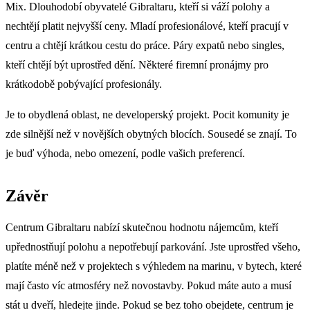
Mix. Dlouhodobí obyvatelé Gibraltaru, kteří si váží polohy a
nechtějí platit nejvyšší ceny. Mladí profesionálové, kteří pracují v
centru a chtějí krátkou cestu do práce. Páry expatů nebo singles,
kteří chtějí být uprostřed dění. Některé firemní pronájmy pro
krátkodobě pobývající profesionály.
Je to obydlená oblast, ne developerský projekt. Pocit komunity je
zde silnější než v novějších obytných blocích. Sousedé se znají. To
je buď výhoda, nebo omezení, podle vašich preferencí.
Závěr
Centrum Gibraltaru nabízí skutečnou hodnotu nájemcům, kteří
upřednostňují polohu a nepotřebují parkování. Jste uprostřed všeho,
platíte méně než v projektech s výhledem na marinu, v bytech, které
mají často víc atmosféry než novostavby. Pokud máte auto a musí
stát u dveří, hledejte jinde. Pokud se bez toho obejdete, centrum je