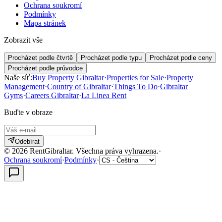
Ochrana soukromí
Podmínky
Mapa stránek
Zobrazit vše
Procházet podle čtvrtě
Procházet podle typu
Procházet podle ceny
Procházet podle průvodce
Naše síť:
Buy Property Gibraltar
·
Properties for Sale
·
Property
Management
·
Country of Gibraltar
·
Things To Do
·
Gibraltar
Gyms
·
Careers Gibraltar
·
La Linea Rent
Buďte v obraze
Odebírat
©
2026
RentGibraltar
.
Všechna práva vyhrazena.
·
Ochrana soukromí
·
Podmínky
·