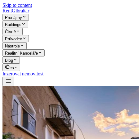
Skip to content
Rent
Gibraltar
Pronájmy
Buildings
Čtvrtě
Průvodce
Nástroje
Realitní Kanceláře
Blog
cs
Inzerovat nemovitost