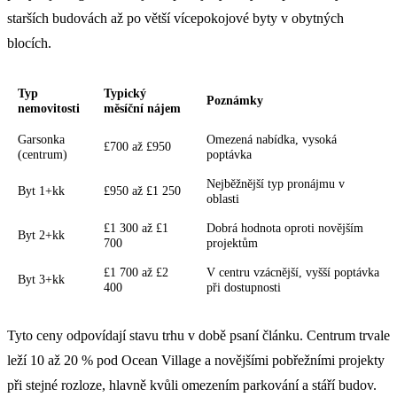
starších budovách až po větší vícepokojové byty v obytných
blocích.
Typ
Typický
Poznámky
nemovitosti
měsíční nájem
Garsonka
Omezená nabídka, vysoká
£700 až £950
(centrum)
poptávka
Nejběžnější typ pronájmu v
Byt 1+kk
£950 až £1 250
oblasti
£1 300 až £1
Dobrá hodnota oproti novějším
Byt 2+kk
700
projektům
£1 700 až £2
V centru vzácnější, vyšší poptávka
Byt 3+kk
400
při dostupnosti
Tyto ceny odpovídají stavu trhu v době psaní článku. Centrum trvale
leží 10 až 20 % pod Ocean Village a novějšími pobřežními projekty
při stejné rozloze, hlavně kvůli omezením parkování a stáří budov.