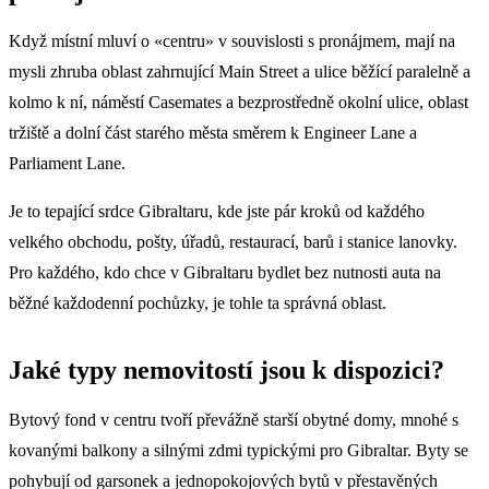
Když místní mluví o «centru» v souvislosti s pronájmem, mají na
mysli zhruba oblast zahrnující Main Street a ulice běžící paralelně a
kolmo k ní, náměstí Casemates a bezprostředně okolní ulice, oblast
tržiště a dolní část starého města směrem k Engineer Lane a
Parliament Lane.
Je to tepající srdce Gibraltaru, kde jste pár kroků od každého
velkého obchodu, pošty, úřadů, restaurací, barů i stanice lanovky.
Pro každého, kdo chce v Gibraltaru bydlet bez nutnosti auta na
běžné každodenní pochůzky, je tohle ta správná oblast.
Jaké typy nemovitostí jsou k dispozici?
Bytový fond v centru tvoří převážně starší obytné domy, mnohé s
kovanými balkony a silnými zdmi typickými pro Gibraltar. Byty se
pohybují od garsonek a jednopokojových bytů v přestavěných