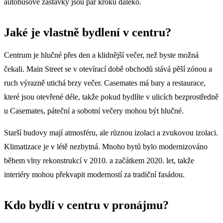
autobusové zastávky jsou pár kroků daleko.
Jaké je vlastně bydlení v centru?
Centrum je hlučné přes den a klidnější večer, než byste možná
čekali. Main Street se v otevírací době obchodů stává pěší zónou a
ruch výrazně utichá brzy večer. Casemates má bary a restaurace,
které jsou otevřené déle, takže pokud bydlíte v ulicích bezprostředně
u Casemates, páteční a sobotní večery mohou být hlučné.
Starší budovy mají atmosféru, ale různou izolaci a zvukovou izolaci.
Klimatizace je v létě nezbytná. Mnoho bytů bylo modernizováno
během vlny rekonstrukcí v 2010. a začátkem 2020. let, takže
interiéry mohou překvapit moderností za tradiční fasádou.
Kdo bydlí v centru v pronájmu?