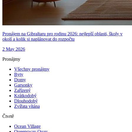
Pronájem na Gibraltaru pro rodinu 2026: nejlepší oblasti, školy v
okolí a kolik si naplánovat do rozpočtu
2 May 2026
Pronájmy
Všechny pronájmy
Byty
Domy
Garsonky
Zařízený
Krátkodobý
Dlouhodobý
Zvířata vítána
Čtvrtě
Ocean Village
Queensway Quay