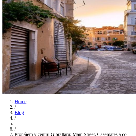
Home
/
Blog
/
/
Pronájem v centru Gibraltaru: Main Street, Casemates a co