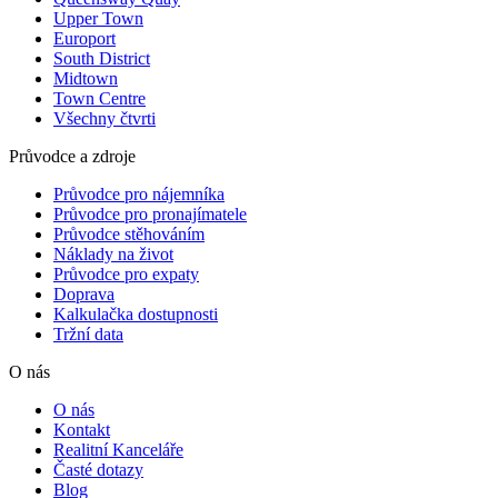
Upper Town
Europort
South District
Midtown
Town Centre
Všechny čtvrti
Průvodce a zdroje
Průvodce pro nájemníka
Průvodce pro pronajímatele
Průvodce stěhováním
Náklady na život
Průvodce pro expaty
Doprava
Kalkulačka dostupnosti
Tržní data
O nás
O nás
Kontakt
Realitní Kanceláře
Časté dotazy
Blog