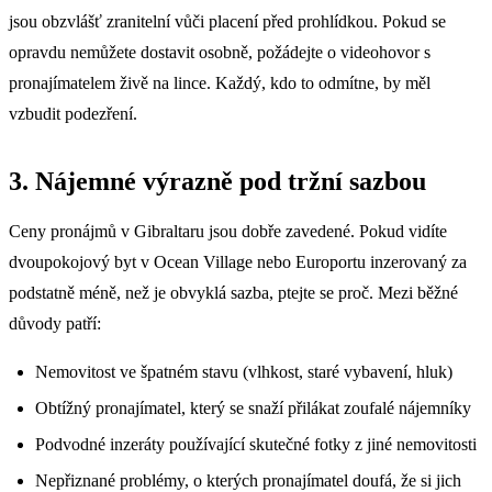
jsou obzvlášť zranitelní vůči placení před prohlídkou. Pokud se
opravdu nemůžete dostavit osobně, požádejte o videohovor s
pronajímatelem živě na lince. Každý, kdo to odmítne, by měl
vzbudit podezření.
3. Nájemné výrazně pod tržní sazbou
Ceny pronájmů v Gibraltaru jsou dobře zavedené. Pokud vidíte
dvoupokojový byt v Ocean Village nebo Europortu inzerovaný za
podstatně méně, než je obvyklá sazba, ptejte se proč. Mezi běžné
důvody patří:
Nemovitost ve špatném stavu (vlhkost, staré vybavení, hluk)
Obtížný pronajímatel, který se snaží přilákat zoufalé nájemníky
Podvodné inzeráty používající skutečné fotky z jiné nemovitosti
Nepřiznané problémy, o kterých pronajímatel doufá, že si jich