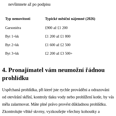
nevšimnete až po podpisu
Typ nemovitosti
Typické měsíční nájemné (2026)
Garsoniéra
£900 až £1 200
Byt 1+kk
£1 200 až £1 800
Byt 2+kk
£1 600 až £2 500
Byt 3+kk
£2 200 až £3 500+
4. Pronajímatel vám neumožní řádnou
prohlídku
Uspěchaná prohlídka, při které jste rychle prováděni a odrazováni
od otevírání skříní, kontroly tlaku vody nebo prohlížení kotle, by vás
měla zalarmovat. Máte plné právo provést důkladnou prohlídku.
Zkontrolujte vlhké skvrny, vyzkoušejte všechny kohoutky a