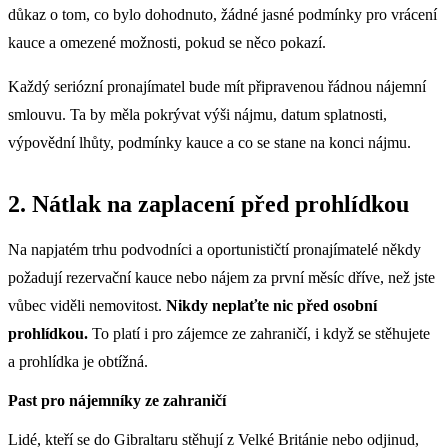
důkaz o tom, co bylo dohodnuto, žádné jasné podmínky pro vrácení
kauce a omezené možnosti, pokud se něco pokazí.
Každý seriózní pronajímatel bude mít připravenou řádnou nájemní
smlouvu. Ta by měla pokrývat výši nájmu, datum splatnosti,
výpovědní lhůty, podmínky kauce a co se stane na konci nájmu.
2. Nátlak na zaplacení před prohlídkou
Na napjatém trhu podvodníci a oportunističtí pronajímatelé někdy
požadují rezervační kauce nebo nájem za první měsíc dříve, než jste
vůbec viděli nemovitost.
Nikdy neplaťte nic před osobní
prohlídkou.
To platí i pro zájemce ze zahraničí, i když se stěhujete
a prohlídka je obtížná.
Past pro nájemníky ze zahraničí
Lidé, kteří se do Gibraltaru stěhují z Velké Británie nebo odjinud,