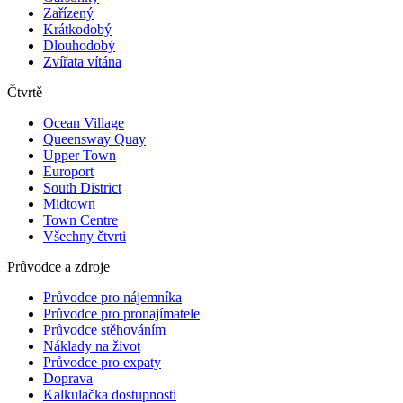
Zařízený
Krátkodobý
Dlouhodobý
Zvířata vítána
Čtvrtě
Ocean Village
Queensway Quay
Upper Town
Europort
South District
Midtown
Town Centre
Všechny čtvrti
Průvodce a zdroje
Průvodce pro nájemníka
Průvodce pro pronajímatele
Průvodce stěhováním
Náklady na život
Průvodce pro expaty
Doprava
Kalkulačka dostupnosti