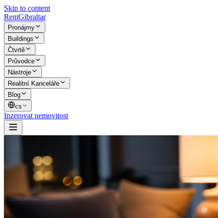
Skip to content
Rent
Gibraltar
Pronájmy
Buildings
Čtvrtě
Průvodce
Nástroje
Realitní Kanceláře
Blog
cs
Inzerovat nemovitost