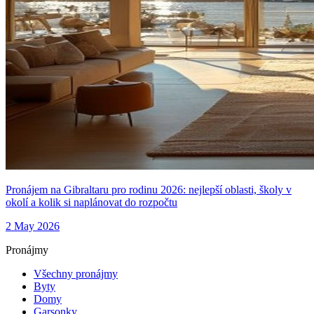
Pronájem na Gibraltaru pro rodinu 2026: nejlepší oblasti, školy v
okolí a kolik si naplánovat do rozpočtu
2 May 2026
Pronájmy
Všechny pronájmy
Byty
Domy
Garsonky