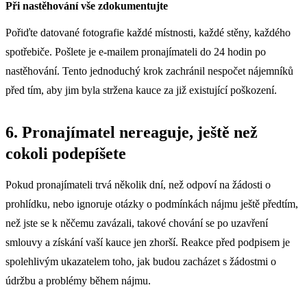
Při nastěhování vše zdokumentujte
Pořiďte datované fotografie každé místnosti, každé stěny, každého
spotřebiče. Pošlete je e-mailem pronajímateli do 24 hodin po
nastěhování. Tento jednoduchý krok zachránil nespočet nájemníků
před tím, aby jim byla stržena kauce za již existující poškození.
6. Pronajímatel nereaguje, ještě než
cokoli podepíšete
Pokud pronajímateli trvá několik dní, než odpoví na žádosti o
prohlídku, nebo ignoruje otázky o podmínkách nájmu ještě předtím,
než jste se k něčemu zavázali, takové chování se po uzavření
smlouvy a získání vaší kauce jen zhorší. Reakce před podpisem je
spolehlivým ukazatelem toho, jak budou zacházet s žádostmi o
údržbu a problémy během nájmu.