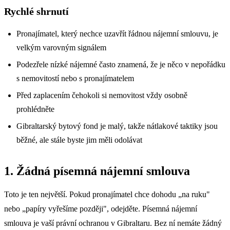
Rychlé shrnutí
Pronajímatel, který nechce uzavřít řádnou nájemní smlouvu, je
velkým varovným signálem
Podezřele nízké nájemné často znamená, že je něco v nepořádku
s nemovitostí nebo s pronajímatelem
Před zaplacením čehokoli si nemovitost vždy osobně
prohlédněte
Gibraltarský bytový fond je malý, takže nátlakové taktiky jsou
běžné, ale stále byste jim měli odolávat
1. Žádná písemná nájemní smlouva
Toto je ten největší. Pokud pronajímatel chce dohodu „na ruku"
nebo „papíry vyřešíme později", odejděte. Písemná nájemní
smlouva je vaší právní ochranou v Gibraltaru. Bez ní nemáte žádný