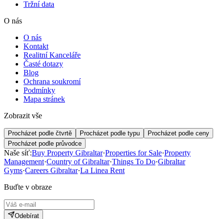
Tržní data
O nás
O nás
Kontakt
Realitní Kanceláře
Časté dotazy
Blog
Ochrana soukromí
Podmínky
Mapa stránek
Zobrazit vše
Procházet podle čtvrtě
Procházet podle typu
Procházet podle ceny
Procházet podle průvodce
Naše síť:
Buy Property Gibraltar
·
Properties for Sale
·
Property
Management
·
Country of Gibraltar
·
Things To Do
·
Gibraltar
Gyms
·
Careers Gibraltar
·
La Linea Rent
Buďte v obraze
Odebírat