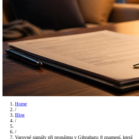
Home
/
Blog
/
/
Varovné signály při pronájmu v Gibraltaru: 8 znamení, která