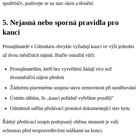
spotřebiče, podívejte se na stav oken a těsnění.
5. Nejasná nebo sporná pravidla pro
kauci
Pronajímatelé v Gibraltaru obvykle vyžadují kauci ve výši jednoho
až dvou měsíčních nájmů. Buďte ostražití vůči:
Pronajímatelům, kteří bez vysvětlení žádají více než
dvouměsíční nájem předem
Žádnému písemnému soupisu stavu nemovitosti při nastěhování
Ústním slibům, že „kauci pořádně vyřešíme později"
Odmítnutí udělat předávací protokol dokumentující stav bytu
Řádný předávací soupis podepsaný oběma stranami je vaší
ochranou před nespravedlivými srážkami na konci.